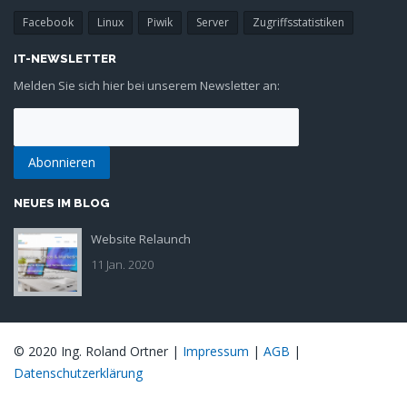
Facebook
Linux
Piwik
Server
Zugriffsstatistiken
IT-NEWSLETTER
Melden Sie sich hier bei unserem Newsletter an:
NEUES IM BLOG
Website Relaunch
Blogbeitrag Redesign
11 Jan. 2020
Homepage
© 2020 Ing. Roland Ortner |
Impressum
|
AGB
|
Datenschutzerklärung