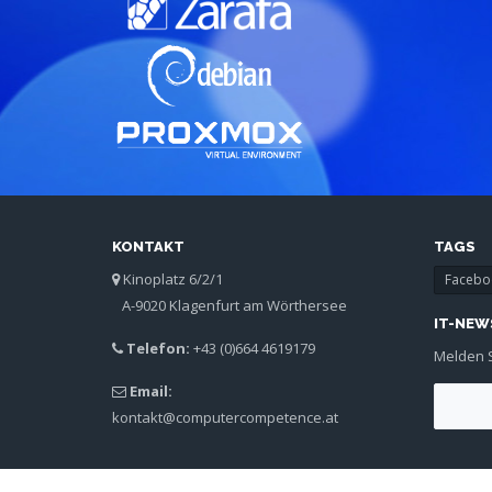
KONTAKT
TAGS
Kinoplatz 6/2/1
Facebo
A-9020 Klagenfurt am Wörthersee
IT-NEW
Telefon:
+43 (0)664 4619179
Melden S
Email:
kontakt@computercompetence.at