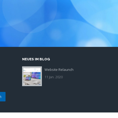
NEUES IM BLOG
Website Relaunch
Blogbeitrag
11 Jan. 2020
Redesign
Homepage